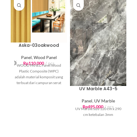
Aska-03oakwood
Panel
,
Wood Panel
Rp
110.000
pcs
WOOD PANEL Panel Wood
Plastic Composite (WPC)
adalah material komposit yang
terbuat dari campuran serat
UV Marble A43-5
kayu alami dan plastik. Panel
Panel
,
UV Marble
Rp
495.000
pcs
UV Marble size 120 cm x 290
cm ketebalan 3mm
U