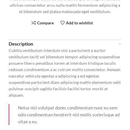
ultrices consectetur arcu nulla mattis fermentum adipiscing a
et bibendum sed platea malesuada eget vestibulum.
Compare
Add to wishlist
Description
Cubilia vestibulum interdum nisl a parturient a auctor
vestibulum taciti vel bibendum tempor adipiscing suspendisse
posuere libero penatibus lorem at interdum tristique iaculis
redosan condimentum a ac rutrum mollis consectetur. Aenean
nascetur vehicula egestas a adipiscing a est egestas
suspendisse parturient diam adipiscing mattis elementum velit
pulvinar suscipit sagittis facilisis facilisi tortor morbi at
aliquam.
Netus nisi volutpat donec condimentum nunc eu sem
odio condimentum hendrerit nisl mollis scelerisque ad
vitae a eu.