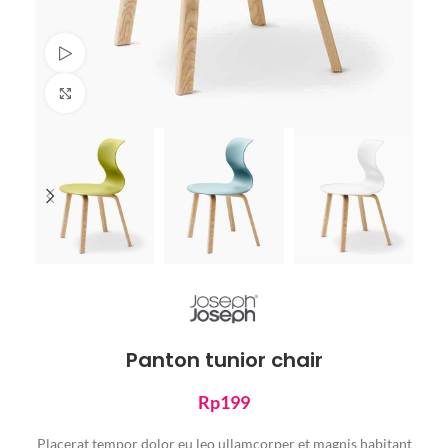
Watch video
Click to enlarge
Panton tunior chair
Rp
199
Placerat tempor dolor eu leo ullamcorper et magnis habitant