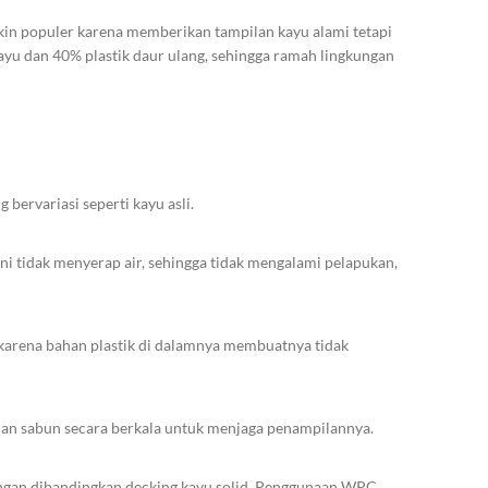
kin populer karena memberikan tampilan kayu alami tetapi
ayu dan 40% plastik daur ulang, sehingga ramah lingkungan
Advanced Vari
s
Products variations 
addit
bervariasi seperti kayu asli.
V
ni tidak menyerap air, sehingga tidak mengalami pelapukan,
 karena bahan plastik di dalamnya membuatnya tidak
dan sabun secara berkala untuk menjaga penampilannya.
gkungan dibandingkan decking kayu solid. Penggunaan WPC