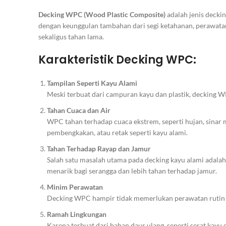
Decking WPC (Wood Plastic Composite)
adalah jenis decki
dengan keunggulan tambahan dari segi ketahanan, perawatan,
sekaligus tahan lama.
Karakteristik Decking WPC:
Tampilan Seperti Kayu Alami
Meski terbuat dari campuran kayu dan plastik, decking WP
Tahan Cuaca dan Air
WPC tahan terhadap cuaca ekstrem, seperti hujan, sinar m
pembengkakan, atau retak seperti kayu alami.
Tahan Terhadap Rayap dan Jamur
Salah satu masalah utama pada decking kayu alami adalah
menarik bagi serangga dan lebih tahan terhadap jamur.
Minim Perawatan
Decking WPC hampir tidak memerlukan perawatan rutin se
Ramah Lingkungan
Karena terbuat dari bahan daur ulang, seperti serat kay