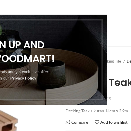
PORTFOLIO
ABOUT US
CONTACT US
GN UP AND
WOODMART!
Home
Flooring
Decking Tile
De
rends and get exclusive offers
th our
Privacy Policy
Decking Tea
Rp
280.000
pcs
Decking Teak, ukuran 14cm x 2,9m
Compare
Add to wishlist