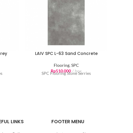
rey
LAIV SPC L-63 Sand Concrete
LA
Flooring
,
SPC
Rp
510.000
box
es
SPC Flooring Stone Serries
S
EFUL LINKS
FOOTER MENU