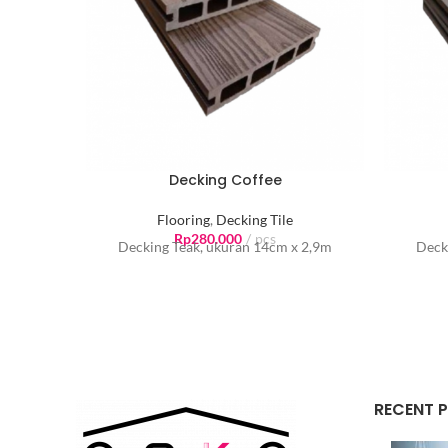
Decking Coffee
Flooring
,
Decking Tile
Rp
280.000
pcs
Decking Teak, ukuran 14cm x 2,9m
Deck
RECENT 