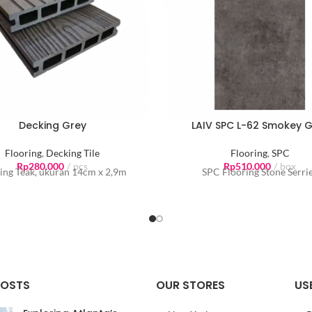
Decking Grey
LAIV SPC L-62 Smokey G
Flooring
,
Decking Tile
Flooring
,
SPC
Rp
280.000
pcs
Rp
510.000
box
ing Teak, ukuran 14cm x 2,9m
SPC Flooring Stone Serri
POSTS
OUR STORES
US