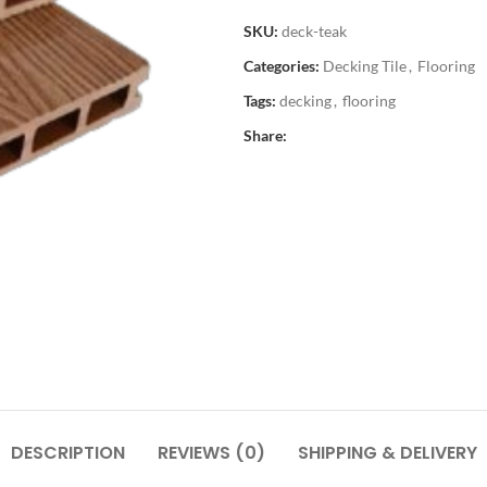
SKU:
deck-teak
Categories:
Decking Tile
,
Flooring
Tags:
decking
,
flooring
Shop layouts
Share:
Filters area
AJAX Shop
HOT
Hidden sidebar
No page heading
Shop layouts
Small categories menu
Filters area
Products list view
AJAX Shop
HOT
With background
Hidden sidebar
Category description
No page heading
Header overlap
DESCRIPTION
REVIEWS (0)
SHIPPING & DELIVERY
Small categories menu
Infinit scrolling