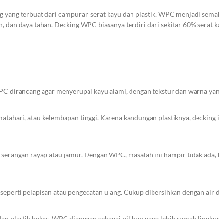
Products list view
ng yang terbuat dari campuran serat kayu dan plastik. WPC menjadi sema
Load more button
With background
 dan daya tahan. Decking WPC biasanya terdiri dari sekitar 60% serat k
Category description
Header overlap
Infinit scrolling
Load more button
C dirancang agar menyerupai kayu alami, dengan tekstur dan warna yang 
atahari, atau kelembapan tinggi. Karena kandungan plastiknya, decking i
 serangan rayap atau jamur. Dengan WPC, masalah ini hampir tidak ada,
perti pelapisan atau pengecatan ulang. Cukup dibersihkan dengan air 
u dan plastik bekas, WPC dianggap sebagai pilihan yang lebih ramah lin