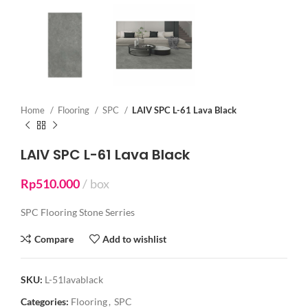
Home
Flooring
SPC
LAIV SPC L-61 Lava Black
LAIV SPC L-61 Lava Black
Rp
510.000
box
SPC Flooring Stone Serries
Compare
Add to wishlist
SKU:
L-51lavablack
Categories:
Flooring
,
SPC