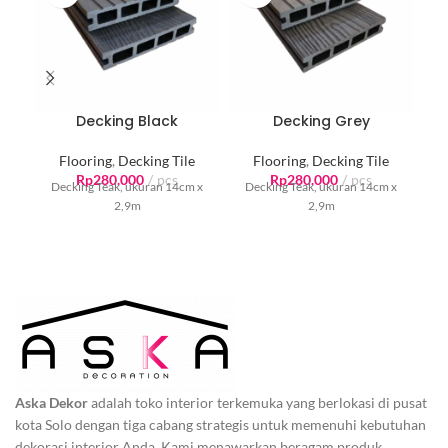
Decking Black
Decking Grey
Flooring
,
Decking Tile
Flooring
,
Decking Tile
Rp
280.000
pcs
Rp
280.000
pcs
Decking Teak, ukuran 14cm x
Decking Teak, ukuran 14cm x
D
2,9m
2,9m
Aska Dekor
adalah toko interior terkemuka yang berlokasi di pusat
kota Solo dengan tiga cabang strategis untuk memenuhi kebutuhan
dekorasi interior Anda. Kami menawarkan beragam produk