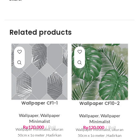
Related products
Wallpaper CF1-1
Wallpaper CF10-2
Wallpaper
,
Wallpaper
Wallpaper
,
Wallpaper
Minimalist
Minimalist
Rp
120.000
Roll
Rp
120.000
Roll
Wallpaper Minimalist, ukuran
W
Wallpaper Minimalist, ukuran
50cm x 1o meter ,Hadirkan
50cm x 1o meter ,Hadirkan
Sentuhan Artistik pada Dinding
Se
Sentuhan Artistik pada Dinding