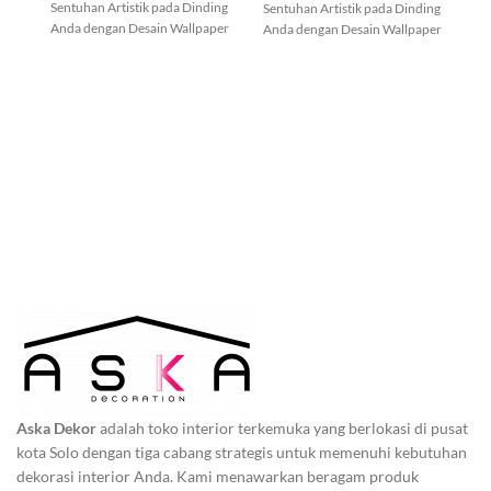
Anda dengan Desain Wallpaper
An
Anda dengan Desain Wallpaper
Modern!
Modern!
Aska Dekor
adalah toko interior terkemuka yang berlokasi di pusat
kota Solo dengan tiga cabang strategis untuk memenuhi kebutuhan
dekorasi interior Anda. Kami menawarkan beragam produk
berkualitas tinggi, seperti
wallpanel
,
wallpaper
,
OV Board
,
PVC