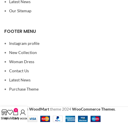
Our Sitemap
FOOTER MENU
Instagram profile
New Collection
Woman Dress
Contact Us
Latest News
0
Purchase Theme
Shop
Wishlist
Cart
My account
Based on
WoodMart
theme
2024
WooCommerce Themes
.